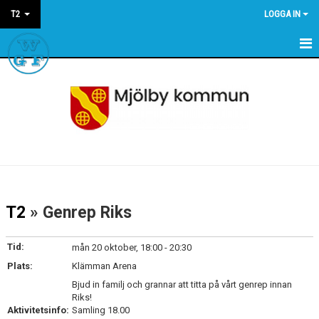
T2
LOGGA IN
HEM
NYHETER
KALENDER
T2
» Genrep Riks
Tid:
mån 20 oktober, 18:00 - 20:30
Plats:
Klämman Arena
Bjud in familj och grannar att titta på vårt genrep innan
Riks!
Aktivitetsinfo:
Samling 18.00