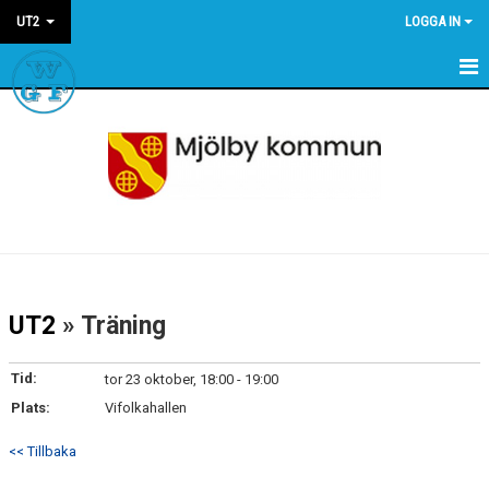
UT2
LOGGA IN
HEM
NYHETER
KALENDER
UT2
» Träning
Tid:
tor 23 oktober, 18:00 - 19:00
Plats:
Vifolkahallen
<< Tillbaka