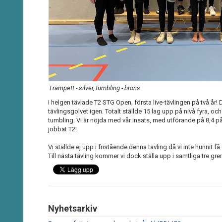
Trampett - silver, tumbling - brons
I helgen tävlade T2 STG Open, första live-tävlingen på två år! De
tävlingsgolvet igen. Totalt ställde 15 lag upp på nivå fyra, oc
tumbling. Vi är nöjda med vår insats, med utförande på 8,4 p
jobbat T2!
Vi ställde ej upp i fristående denna tävling då vi inte hunnit få
Till nästa tävling kommer vi dock ställa upp i samtliga tre gren
Nyhetsarkiv