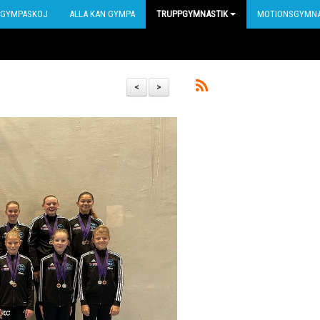
GYMPASKOJ
ALLA KAN GYMPA
TRUPPGYMNASTIK
MOTIONSGYMNA
<
>