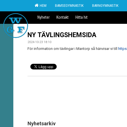
HEM
BAMSEGYMNASTIK
BARNGYMNASTIK
Nyheter
Kontakt
Hitta hit
NY TÄVLINGSHEMSIDA
2024-10-23 18:10
För information om tävlingar i Mantorp så hänvisar vi till
https
Nyhetsarkiv