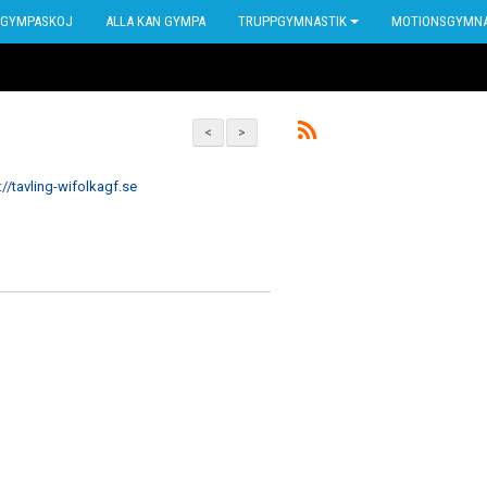
GYMPASKOJ
ALLA KAN GYMPA
TRUPPGYMNASTIK
MOTIONSGYMNA
<
>
://tavling-wifolkagf.se