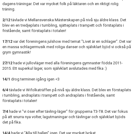
dagens träningar. Det var mycket folk på läktaren och en riktigt rolig
träning.
2/12
tävlade vi Mellansvenska Mästerskapen på nivå sju äldre klass. Det
blev en en tredjeplats i tumbling, sjätteplats i trampett och förstaplats i
fristående, samt förstaplats i totalen!
17/12
var det föreningens julshow med temat "Livet är en schlager". Det var
en massa schlagermusik med roliga danser och självklart bjöd vi också på
grym gymnastik!
27/12
hade vi jullovläger med alla föreningens gymnaster födda 2011-
2015. Ett superkul läger, som självklart avslutades med fika :)
14/1
drog terminen igång igen <3
6/4
tävlade vi Wifolkaträffen på nivå sju äldre klass. Det blev en förstaplats
i tumbling, andraplats i trampett och andraplats i fristående, samt
förstaplats i totalen!
7/4
hade vi "vi öser efter tävling-läger" för grupperna T3-T8. Det var fokus
på att snurra nya volter, lagutmaningar och tävlingar och självklart bjöds
det på fika.
14/4
hade vi "Alla till hallen" igen. Det var mycket lyckat.