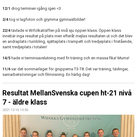
12/1
drog terminen igång igen <3
2/4
tog vi lagfoton och grymma gymnastbilder!
22/4
tävlade vi Wifolkaträffen på nivå sju öppen klass. Öppen klass
innebär inga resultat på plats men efteråt mejlas resultaten ut och det blev
en andraplats i tumbling, sjätteplats i trampett och tredjeplats i fristående,
samt tredjeplats i totalen!
14/5
hade vi terminsavslutning med fri träning och en massa fika! Mums!
11/6
var det sommarläger för grupperna T3-T8. Det var träning, tävlingar,
samarbetsövningar och filmvisning. En härlig dag!
Resultat MellanSvenska cupen ht-21 nivå
7 - äldre klass
2021-12-16 13:00