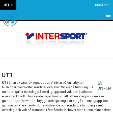
UT1
LOGGA IN
HEM
NYHETER
KALENDER
UT1
UT1
är en av våra tävlingstrupper. Vi tävlar på kullerbyttor,
hjulningar, handvolter, rondater och även flickis på tumbling. På
UT1 vt-26
trampett gäller överslag på bord, grupperad volt och ljushopp
eller sträckt volt. I fristående ingår förutom ett lättare stegprogram även
galopphopp, halvhopp, brygga och hjulning. För att gå i denna grupp bör
gymnasten klara handvolt, handstående och rondat på tumbling samt
överslag och volt på trampett. I friståendet behöver man kunna räkna takter