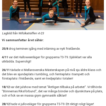
Lagbild från Wifolkaträffen vt-23
Vi sammanfattar året såhär:
25/8
drog terminen igång med inlärning av nytt fristående.
4/11
var det Halloweenläger för grupperna T3-T9. Självklart var alla
utklädda. Superroligt!
26/11
tävlade vi Mellansvenska Mästerskapen på nivå sju äldre klass och
det blev en sjundeplats i tumbling, och femteplats i trampett och
förstaplats i fristående, samt en tredjeplats i totalen!
18/12
var det julshow med temat "Äntligen tillbaka på arbetet". Vi tillhörde
"Bönnernas Riksförbund", det var många bönder och djurskötare på plats,
och vi fick se en massa grym gymnastik såklart!
28/12
hade vi jullovsläger för grupperna T5-T9. Ett riktigt roligt läger!