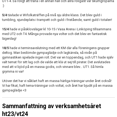
UT1-4. Så roligt att träna i en annan hall och allra roligast var skumgroparna
:)
5/4
tävlade vi Wifolkaträffen på nivå sju äldre klass. Det blev guld i
tumbling, sjundeplats i trampett och guld i fristående, samt guld i totalen!
15/4
hade vi påsklovsläger kl 10-15 i Vasa Arena i Linköping tillsammans
med UT2 och T4. Många provade nya volter och det blev en fantastisk
lägerdag!
18/5
hade vi terminsavslutning med ett KM där alla föreningens grupper
deltog. Man bedömde gympaglädje och lagkänsla, så nivån på
gymnastiken spelade ingen roll. Det var en toppendag, och UT1 hade själv
valt temat för sitt lag och de valde att klä ut sej till pirater. Det avslutades
med att vi bjöd på en massa godis, och vinnare blev... UT1. Så himla
grymma ni var!
Utöver det har vi såklart haft en massa härliga träningar under året också!
Vi har fikat, haft tema-träningar och voltat, och året har bjudit på en massa
gympaglädje <3
Sammanfattning av verksamhetsåret
ht23/vt24