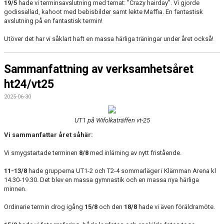
19/5
hade vi terminsavslutning med temat: "Crazy hairday". Vi gjorde
godissallad, kahoot med bebisbilder samt lekte Maffia. En fantastisk
avslutning på en fantastisk termin!
Utöver det har vi såklart haft en massa härliga träningar under året också!
Sammanfattning av verksamhetsåret
ht24/vt25
2025-06-30
UT1 på Wifolkaträffen vt-25
Vi sammanfattar året såhär:
Vi smygstartade terminen
8/8
med inlärning av nytt fristående.
11-13/8
hade grupperna UT1-2 och T2-4 sommarläger i Klämman Arena kl
14.30-19.30. Det blev en massa gymnastik och en massa nya härliga
minnen.
Ordinarie termin drog igång
15/8
och den
18/8
hade vi även föräldramöte.