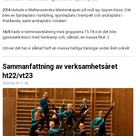
27/4
tävlade vi Mellansvenska Mästerskapen på nivå sju öppen klass. Det
blev en fjärdeplats i tumbling, sjundeplats i trampett och andraplats i
fristående, samt andraplats i totalen!
16/5
hade vi terminsavslutning med grupperna T5-T8 och det blev
gymnastikdisco med femkamp och, såklart, en massa fika! :)
Utöver det har vi såklart haft en massa härliga träningar under året också!
Sammanfattning av verksamhetsåret
ht22/vt23
2023-06-20 11:58