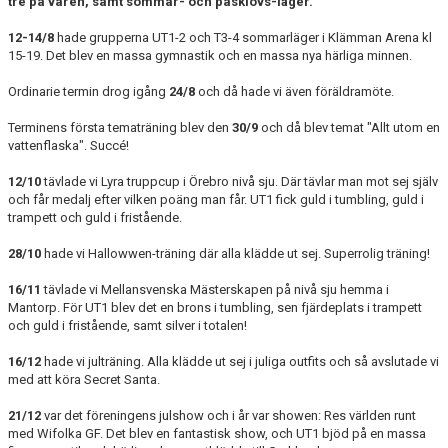
tre på våren, samt sommar- och påsklovs-läger.
12-14/8
hade grupperna UT1-2 och T3-4 sommarläger i Klämman Arena kl
15-19. Det blev en massa gymnastik och en massa nya härliga minnen.
Ordinarie termin drog igång
24/8
och då hade vi även föräldramöte.
Terminens första tematräning blev den
30/9
och då blev temat "Allt utom en
vattenflaska". Succé!
12/10
tävlade vi Lyra truppcup i Örebro nivå sju. Där tävlar man mot sej själv
och får medalj efter vilken poäng man får. UT1 fick guld i tumbling, guld i
trampett och guld i fristående.
28/10
hade vi Hallowwen-träning där alla klädde ut sej. Superrolig träning!
16/11
tävlade vi Mellansvenska Mästerskapen på nivå sju hemma i
Mantorp. För UT1 blev det en brons i tumbling, sen fjärdeplats i trampett
och guld i fristående, samt silver i totalen!
16/12
hade vi julträning. Alla klädde ut sej i juliga outfits och så avslutade vi
med att köra Secret Santa.
21/12
var det föreningens julshow och i år var showen: Res världen runt
med Wifolka GF. Det blev en fantastisk show, och UT1 bjöd på en massa