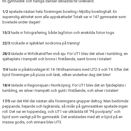
fin gymnastik och härliga danser utklädda till Grekland.
1/2
spelade nästan hela föreningen bowling i Mjölby bowlinghall. En
superrolig aktivitet som alla uppskattade! Totalt var vi 147 gymnaster som
bowlade under dagen!
15/3
hade vi fotografering, både lagfoton och enskilda foton togs.
22/3
rockade vi självklart sockorna på träning!
28/3
tävlade vi Wifolkaträffen nivå sju. För UT1 blev det silver i tumbling, en
sjätteplats i trampett och brons i fristående, samt brons i totalen!
7/4
hade vi påsklovsläger kl 14-18 tillsammans med UT2-3 och T4. Efter det
bjöd föreningen på pizza och läsk, vilken underbar dag det blev!
18/4
tävlade vi Regionsjuan i Norrköping. För UT1 blev det en fjärdeplats i
tumbling, en silver i trampett och guld i fristående, och silver i totalen!
17/5
var det KM där nästan alla föreningens grupper deltog. Man bedömde
peppande, hejande och lagkänsla, så nivån på gymnastiken spelade ingen
roll. Det var en toppendag, och UT1 var utklädda till "På poolparty" och
bjöd som vanligt på fin gymnastik. Det avslutades med att vi bjöd på en
massa godis, och vinnare blev UT3.