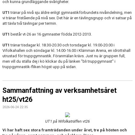
och kunna grundläggande svårigheter.
UT1
tränar på nivå sju äldre enligt gymnastikförbundets nivåindelning, men
vi tränar fristående på nivå sex. Det här är en tävlingsgrupp och vi satsar på
att tävla två tävlingar per termin.
UT1
består vt-26 av 16 gymnaster födda 2012-2013.
UT1
tränar tisdagar kl. 18.30-20.30 och torsdagar kl. 19.00-20.00 i
Vifolkahallen och söndagar kl. 14.00-16.00 i Klämman Arena, en idrottshall
utrustad för truppgymnastik. Föranmälan krävs. Just nu är gruppen full,
men vill du ställa dej i kö klickar du på länken "bli truppgymnast" i
truppgymnastik-fliken högst upp på sidan.
Sammanfattning av verksamhetsåret
ht25/vt26
2026-06-24 22:35
UT1 på Wifolkaträffen vt26
Vi har haft sex stora framträdanden under året, tre på hösten och