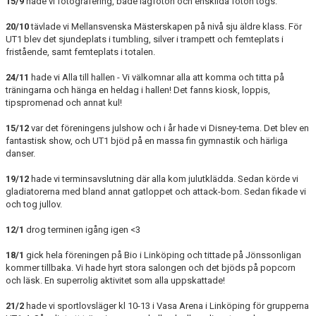
15/9
hade vi fotografering, både lagfoton och enskilda foton togs.
20/10
tävlade vi Mellansvenska Mästerskapen på nivå sju äldre klass. För
UT1 blev det sjundeplats i tumbling, silver i trampett och femteplats i
fristående, samt femteplats i totalen.
24/11
hade vi Alla till hallen - Vi välkomnar alla att komma och titta på
träningarna och hänga en heldag i hallen! Det fanns kiosk, loppis,
tipspromenad och annat kul!
15/12
var det föreningens julshow och i år hade vi Disney-tema. Det blev en
fantastisk show, och UT1 bjöd på en massa fin gymnastik och härliga
danser.
19/12
hade vi terminsavslutning där alla kom julutklädda. Sedan körde vi
gladiatorerna med bland annat gatloppet och attack-bom. Sedan fikade vi
och tog jullov.
12/1
drog terminen igång igen <3
18/1
gick hela föreningen på Bio i Linköping och tittade på Jönssonligan
kommer tillbaka. Vi hade hyrt stora salongen och det bjöds på popcorn
och läsk. En superrolig aktivitet som alla uppskattade!
21/2
hade vi sportlovsläger kl 10-13 i Vasa Arena i Linköping för grupperna