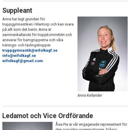
Suppleant
Anna har lagt grunden för
truppgymnastiken i Mantorp och kan svara
på allt som det berör. Anna är
sammankallande för truppkommittén och
ansvarar för barngrupperna och våra
tränings- och tävlingstrupper.
truppgymnastik@wifolkagf.se
info@wifolkagf.se
wifolkagf@gmail.com
Anna Kellander
Ledamot och Vice Ordförande
Åsa-Pia är vår engagerade representant för
den populära vuxenmotionen. Frågor