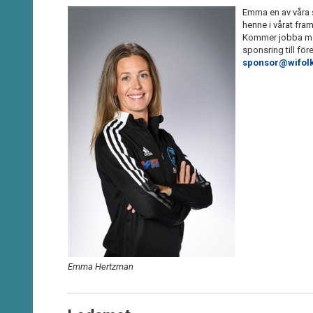
Emma en av våra s
henne i vårat fra
Kommer jobba med
sponsring till fö
sponsor@wifolk
Emma Hertzman