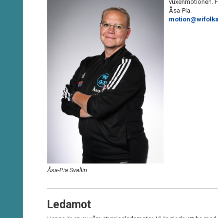
vuxenmotionen. Fr
Åsa-Pia.
motion@wifolka
Åsa-Pia Svallin
Ledamot