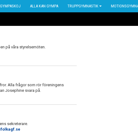
GYMPASKOJ
ALLA KAN GYMPA
TRUPPGYMNASTIK
MOTIONSGYMNA
nnen på våra styrelsemöten.
fror. Alla frågor som rör föreningens
n Josephine svara på.
gens sekreterare.
folkagf.se