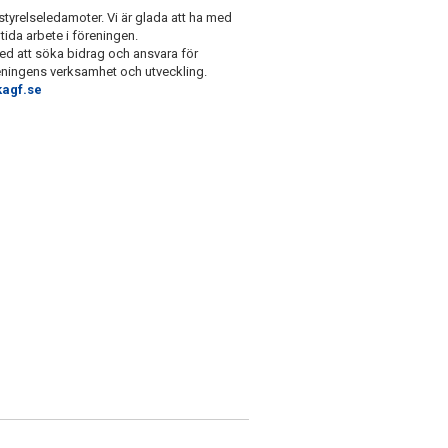
tyrelseledamoter. Vi är glada att ha med
mtida arbete i föreningen.
 att söka bidrag och ansvara för
reningens verksamhet och utveckling.
agf.se