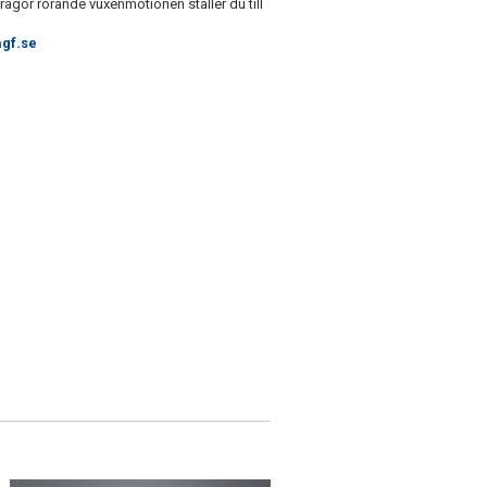
ågor rörande vuxenmotionen ställer du till
gf.se