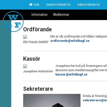
HEM
BAMSEGYMNASTIK
BARNGYMNASTIK
Information
Medlemmar
Ordförande
Elin är vår ordförande och håller i taktpi
ordforande@wifolkagf.se
Elin Fräsén Dahllöf
Kassör
Josephine har koll på föreningens sif
ekonomi som medlemsavgifter mm ka
Josephine Holmström
kassor@wifolkagf.se
Sekreterare
Emilia är förenin
sekreterare@wi