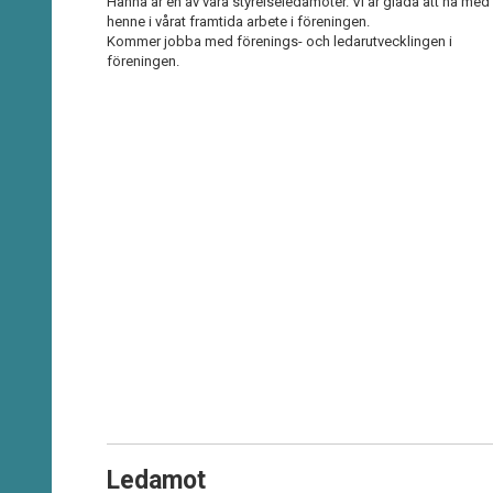
Hanna är en av våra styrelseledamoter. Vi är glada att ha med
henne i vårat framtida arbete i föreningen.
Kommer jobba med förenings- och ledarutvecklingen i
föreningen.
Ledamot