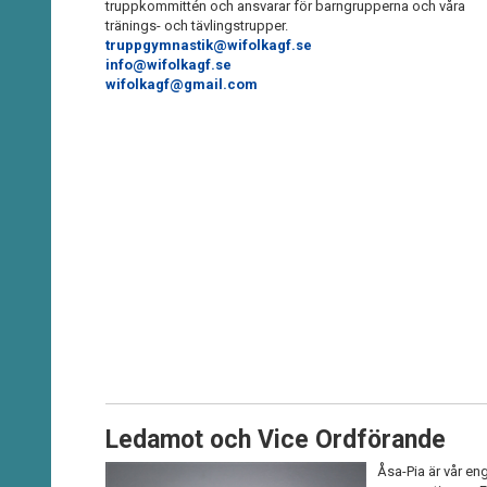
truppkommittén och ansvarar för barngrupperna och våra
tränings- och tävlingstrupper.
truppgymnastik@wifolkagf.se
info@wifolkagf.se
wifolkagf@gmail.com
Ledamot och Vice Ordförande
Åsa-Pia är vår en