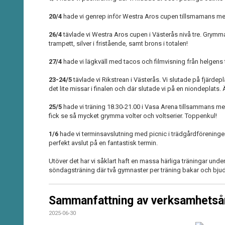
20/4
hade vi genrep inför Westra Aros cupen tillsmamans m
26/4
tävlade vi Westra Aros cupen i Västerås nivå tre. Grymma 
trampett, silver i fristående, samt brons i totalen!
27/4
hade vi lägkväll med tacos och filmvisning från helgens 
23-24/5
tävlade vi Rikstrean i Västerås. Vi slutade på fjärdep
det lite missar i finalen och där slutade vi på en niondeplats
25/5
hade vi träning 18.30-21.00 i Vasa Arena tillsammans m
fick se så mycket grymma volter och voltserier. Toppenkul!
1/6
hade vi terminsavslutning med picnic i trädgårdföreninge
perfekt avslut på en fantastisk termin.
Utöver det har vi såklart haft en massa härliga träningar under 
söndagsträning där två gymnaster per träning bakar och bjuder 
Sammanfattning av verksamhetsår
2025-06-30