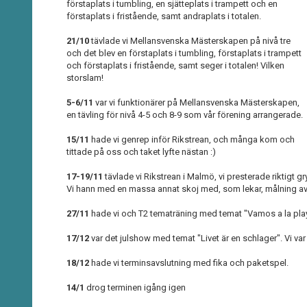
förstaplats i tumbling, en sjätteplats i trampett och en
förstaplats i fristående, samt andraplats i totalen.
21/10
tävlade vi Mellansvenska Mästerskapen på nivå tre
och det blev en förstaplats i tumbling, förstaplats i trampett
och förstaplats i fristående, samt seger i totalen! Vilken
storslam!
5-6/11
var vi funktionärer på Mellansvenska Mästerskapen,
en tävling för nivå 4-5 och 8-9 som vår förening arrangerade.
15/11
hade vi genrep inför Rikstrean, och många kom och
tittade på oss och taket lyfte nästan :)
17-19/11
tävlade vi Rikstrean i Malmö, vi presterade riktigt g
Vi hann med en massa annat skoj med, som lekar, målning av 
27/11
hade vi och T2 tematräning med temat "Vamos a la play
17/12
var det julshow med temat "Livet är en schlager". Vi var 
18/12
hade vi terminsavslutning med fika och paketspel.
14/1
drog terminen igång igen