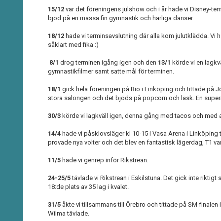
15/12
var det föreningens julshow och i år hade vi Disney-tem
bjöd på en massa fin gymnastik och härliga danser.
18/12
hade vi terminsavslutning där alla kom julutklädda. Vi 
såklart med fika :)
8/1
drog terminen igång igen och den
13/1
körde vi en lagkv
gymnastikfilmer samt satte mål för terminen.
18/1
gick hela föreningen på Bio i Linköping och tittade på 
stora salongen och det bjöds på popcorn och läsk. En superr
30/3
körde vi lagkväll igen, denna gång med tacos och med 
14/4
hade vi påsklovsläger kl 10-15 i Vasa Arena i Linköpin
provade nya volter och det blev en fantastisk lägerdag, T1 var 
11/5
hade vi genrep inför Rikstrean.
24-25/5
tävlade vi Rikstrean i Eskilstuna. Det gick inte riktigt
18:de plats av 35 lag i kvalet.
31/5
åkte vi tillsammans till Örebro och tittade på SM-finalen 
Wilma tävlade.