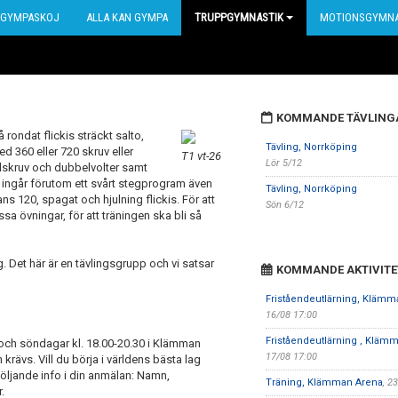
GYMPASKOJ
ALLA KAN GYMPA
TRUPPGYMNASTIK
MOTIONSGYMNA
KOMMANDE TÄVLING
å rondat flickis sträckt salto,
Tävling, Norrköping
d 360 eller 720 skruv eller
T1 vt-26
Lör 5/12
elskruv och dubbelvolter samt
de ingår förutom ett svårt stegprogram även
Tävling, Norrköping
s 120, spagat och hjulning flickis. För att
Sön 6/12
sa övningar, för att träningen ska bli så
. Det här är en tävlingsgrupp och vi satsar
KOMMANDE AKTIVITE
Friståendeutlärning, Klämm
16/08 17:00
Friståendeutlärning , Kläm
 och söndagar kl. 18.00-20.30 i Klämman
17/08 17:00
krävs. Vill du börja i världens bästa lag
följande info i din anmälan: Namn,
Träning, Klämman Arena
, 2
.