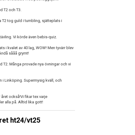
ed T2 och T3.
T2 tog guld i tumbling, sjätteplats i
tävling. Vi körde även bebis-quiz.
lats i kvalet av 40 lag, WOW! Men tyvärr blev
. Ändå sååå grymt!
ed T2. Många provade nya övningar och vi
n i Linköping. Supermysig kväll, och
året också!Vi fikar tex varje
alla på. Alltid lika gott!
et ht24/vt25