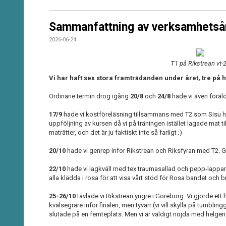
Sammanfattning av verksamhetsår
2026-06-24
T1 på Rikstrean vt-
Vi har haft sex stora framträdanden under året, tre på 
Ordinarie termin drog igång
20/8
och
24/8
hade vi även föräl
17/9
hade vi kostföreläsning tillsammans med T2 som Sisu höll 
uppföljning av kursen då vi på träningen istället lagade mat 
maträtter, och det är ju faktiskt inte så farligt ;)
20/10
hade vi genrep infor Rikstrean och Riksfyran med T2. G
22/10
hade vi lagkväll med tex traumasallad och pepp-lappar t
alla klädda i rosa för att visa vårt stöd för Rosa bandet och
25-26/10
tävlade vi Rikstrean yngre i Göreborg. Vi gjorde ett
kvalsegrare inför finalen, men tyvärr (vi vill skylla på tumblingg
slutade på en femteplats. Men vi är väldigt nöjda med helge