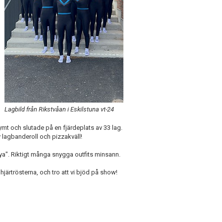
Lagbild från Rikstvåan i Eskilstuna vt-24
rymt och slutade på en fjärdeplats av 33 lag.
lagbanderoll och pizzakväll!
a". Riktigt många snygga outfits minsann.
hjärtrösterna, och tro att vi bjöd på show!