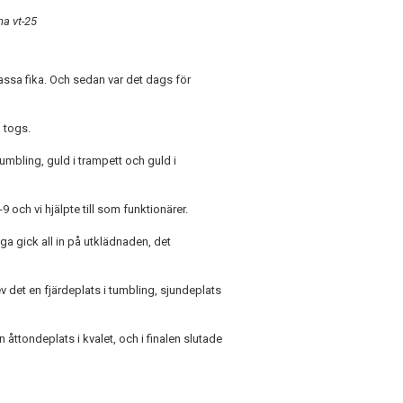
na vt-25
ssa fika. Och sedan var det dags för
 togs.
tumbling, guld i trampett och guld i
och vi hjälpte till som funktionärer.
a gick all in på utklädnaden, det
v det en fjärdeplats i tumbling, sjundeplats
n åttondeplats i kvalet, och i finalen slutade