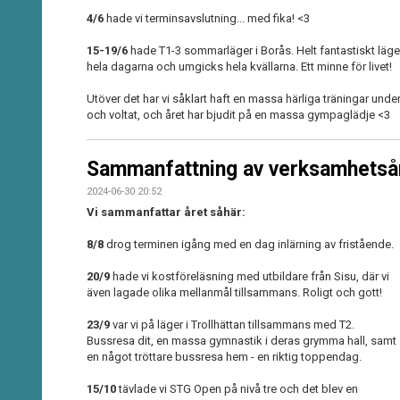
4/6
hade vi terminsavslutning... med fika! <3
15-19/6
hade T1-3 sommarläger i Borås. Helt fantastiskt läg
hela dagarna och umgicks hela kvällarna. Ett minne för livet!
Utöver det har vi såklart haft en massa härliga träningar under
och voltat, och året har bjudit på en massa gympaglädje <3
Sammanfattning av verksamhetsår
2024-06-30 20:52
Vi sammanfattar året såhär:
8/8
drog terminen igång med en dag inlärning av fristående.
20/9
hade vi kostföreläsning med utbildare från Sisu, där vi
även lagade olika mellanmål tillsammans. Roligt och gott!
23/9
var vi på läger i Trollhättan tillsammans med T2.
Bussresa dit, en massa gymnastik i deras grymma hall, samt
en något tröttare bussresa hem - en riktig toppendag.
15/10
tävlade vi STG Open på nivå tre och det blev en