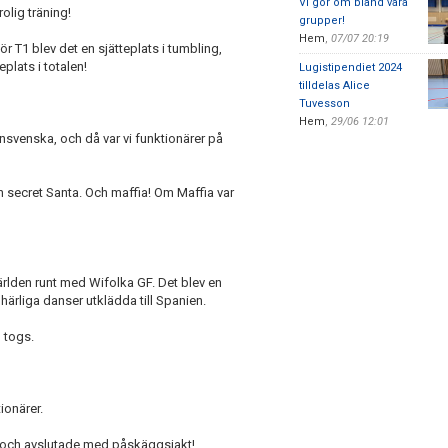
Vi gör om bland våra
olig träning!
grupper!
Hem
,
07/07 20:19
r T1 blev det en sjätteplats i tumbling,
eplats i totalen!
Lugistipendiet 2024
tilldelas Alice
Tuvesson
Hem
,
29/06 12:01
svenska, och då var vi funktionärer på
 secret Santa. Och maffia! Om Maffia var
ärlden runt med Wifolka GF. Det blev en
ärliga danser utklädda till Spanien.
 togs.
ionärer.
ts och avslutade med påskäggsjakt!