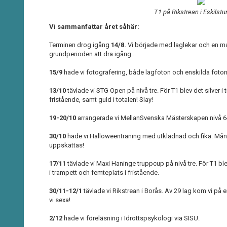
T1 på Rikstrean i Eskilstu
Vi sammanfattar året såhär:
Terminen drog igång
14/8.
Vi började med laglekar och en ma
grundperioden att dra igång...
15/9
hade vi fotografering, både lagfoton och enskilda foton
13/10
tävlade vi STG Open på nivå tre. För T1 blev det silver i 
fristående, samt guld i totalen! Slay!
19-20/10
arrangerade vi MellanSvenska Mästerskapen nivå 6-9 
30/10
hade vi Halloweenträning med utklädnad och fika. Mång
uppskattas!
17/11
tävlade vi Maxi Haninge truppcup på nivå tre. För T1 ble
i trampett och femteplats i fristående.
30/11-12/1
tävlade vi Rikstrean i Borås. Av 29 lag kom vi på e
vi sexa!
2/12
hade vi föreläsning i Idrottspsykologi via SISU.