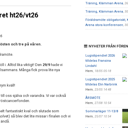
Träning, Klämman Arena
, 2
Träning, Klämman Arena
, 3
et ht26/vt26
Föräldramöte obligatoriskt
Arena stora konferensen
, 3
26
hösten och tre på våren.
NYHETER FRÅN FÖRE
dramöte.
Lugistipendiet 2026
tilldelas Fransina
i. Alltid lika viktigt! Den
29/9
hade vi
Lindahl
tillsammans. Många fick prova lite nya
Hem
,
18/05 05-18
Lugistipendiet 2025
tilldelas Elin Narbrink
rym kväll!
Hem
,
23/05 14:48
ill oss själva och varandra. Vi var också
ÅRSMÖTE
 bröstcancerfonden.
Hem
,
27/08 10:54
 helt fantastiskt kval och slutade som
Sommarläger 11-13/8
olvet) så blev det lite missar i finalen och vi
Hem
,
25/07 10:54
n ändå.