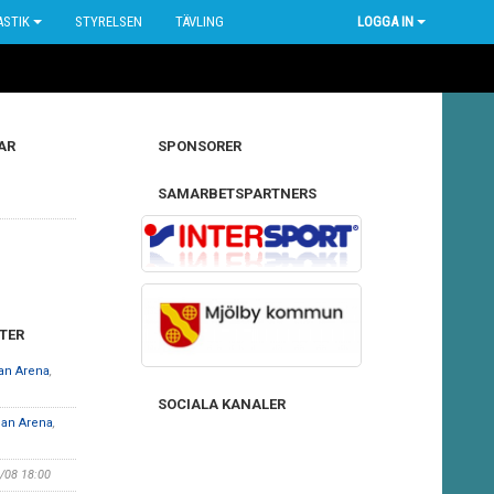
STIK
STYRELSEN
TÄVLING
LOGGA IN
AR
SPONSORER
SAMARBETSPARTNERS
TER
an Arena
,
SOCIALA KANALER
man Arena
,
3/08 18:00