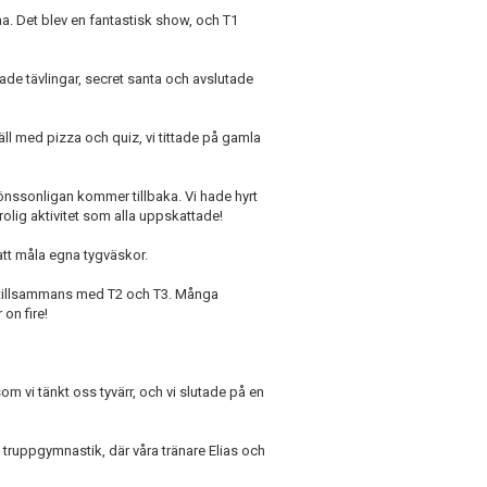
a. Det blev en fantastisk show, och T1
hade tävlingar, secret santa och avslutade
äll med pizza och quiz, vi tittade på gamla
Jönssonligan kommer tillbaka. Vi hade hyrt
olig aktivitet som alla uppskattade!
att måla egna tygväskor.
g tillsammans med T2 och T3. Många
on fire!
 som vi tänkt oss tyvärr, och vi slutade på en
i truppgymnastik, där våra tränare Elias och