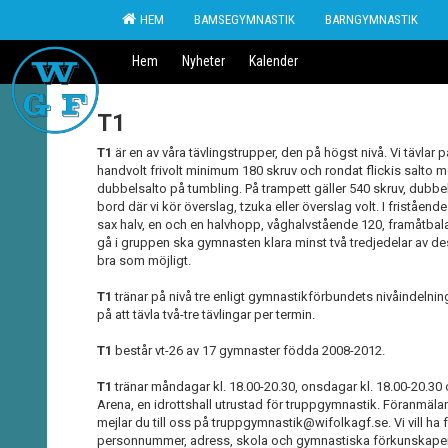
HEM
BAMSEGYMNASTIK
BARNGYMNASTIK
Hem
Nyheter
Kalender
T1
T1
är en av våra tävlingstrupper, den på högst nivå. Vi tävlar p
handvolt frivolt minimum 180 skruv och rondat flickis salto me
dubbelsalto på tumbling. På trampett gäller 540 skruv, dubb
bord där vi kör överslag, tzuka eller överslag volt. I friståen
sax halv, en och en halvhopp, våghalvstående 120, framåtbalan
gå i gruppen ska gymnasten klara minst två tredjedelar av des
bra som möjligt.
T1
tränar på nivå tre enligt gymnastikförbundets nivåindelning
på att tävla två-tre tävlingar per termin.
T1
består vt-26 av 17 gymnaster födda 2008-2012.
T1
tränar måndagar kl. 18.00-20.30, onsdagar kl. 18.00-20.30
Arena, en idrottshall utrustad för truppgymnastik. Föranmälan 
mejlar du till oss på truppgymnastik@wifolkagf.se. Vi vill ha 
personnummer, adress, skola och gymnastiska förkunskaper