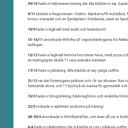
29/10
hade vi Hallowwen-träning där alla klädde ut sej. Superr
9/11
tävlade vi Regiontrean i Örebro. Mycket tufft motstånd, fö
brons i trampett och en fjärdeplats i fristående, samt en fjärd
10/9
hade vi lagkväll med sushi och laserdoom!
15-16/11
anordnade Wifolka GF regionstävlingarna för Mellan
tävlingen.
13/12
hade vi lagkväll hemma hos tränar-Nora, med pizza och
en tävlingsgren skulla T1 vara svenska mästare!
17/12
hade vi julträning. Alla klädde ut sej i juliga outfits.
21/12
var det föreningens julshow och i år var showen: Res v
fantastisk show, och T1 bjöd på en massa fin gymnastik och h
15/3
hade vi fotografering, både lagfoton och enskilda foton
22/3
rockade vi självklart sockorna på träning!
28-29/3
anordnade vi Wifolkaträffen, och även då var vi funkt
6/4
hade vi påskträning där vi klädde ut oss i påskiga outfi