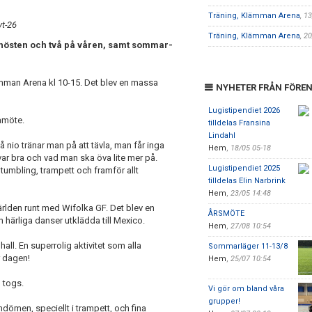
Träning, Klämman Arena
, 1
vt-26
Träning, Klämman Arena
, 2
å hösten och två på våren, samt sommar-
man Arena kl 10-15. Det blev en massa
NYHETER FRÅN FÖRE
Lugistipendiet 2026
amöte.
tilldelas Fransina
Lindahl
 nio tränar man på att tävla, man får inga
Hem
,
18/05 05-18
r bra och vad man ska öva lite mer på.
Lugistipendiet 2025
; tumbling, trampett och framför allt
tilldelas Elin Narbrink
Hem
,
23/05 14:48
ärlden runt med Wifolka GF. Det blev en
ÅRSMÖTE
härliga danser utklädda till Mexico.
Hem
,
27/08 10:54
ll. En superrolig aktivitet som alla
Sommarläger 11-13/8
r dagen!
Hem
,
25/07 10:54
 togs.
Vi gör om bland våra
grupper!
omdömen, speciellt i trampett, och fina