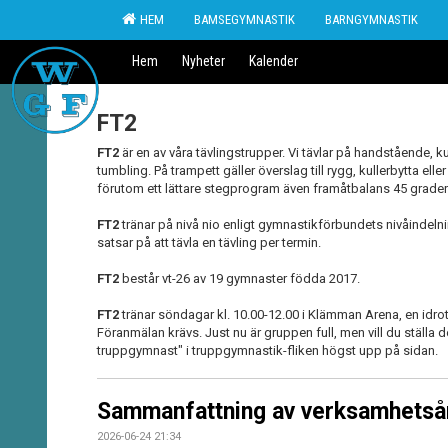
HEM
BAMSEGYMNASTIK
BARNGYMNASTIK
Hem
Nyheter
Kalender
FT2
FT2
är en av våra tävlingstrupper. Vi tävlar på handstående, k
tumbling. På trampett gäller överslag till rygg, kullerbytta elle
förutom ett lättare stegprogram även framåtbalans 45 grade
FT2
tränar på nivå nio enligt gymnastikförbundets nivåindelni
satsar på att tävla en tävling per termin.
FT2
består vt-26 av 19 gymnaster födda 2017.
FT2
tränar söndagar kl. 10.00-12.00 i Klämman Arena, en idrot
Föranmälan krävs. Just nu är gruppen full, men vill du ställa de
truppgymnast" i truppgymnastik-fliken högst upp på sidan.
Sammanfattning av verksamhetsår
2026-06-24 21:34