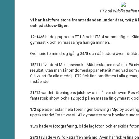
FT2 på Wifolkaträffen 
Vi har haft fyra stora framträdanden under året, två p
och påsklovs-läger.
12-14/8
hade grupperna FT1-3 och UT3-4 sommarläger i Kläm
gymnastik och en massa nya härliga minnen.
Ordinarie termin drog igång
24/8
och då hade vi även föräldr
15/11
tävlade vi Mellansvenska Mästerskapen nivå nio. På nivå
resultat, utan man får omdömeslappar efteråt med vad som va
Självklart får alla medalj. FT2 fick fina omdömen i alla grenar
fristående.
21/12
var det föreningens julshow och i år var showen: Res v
fantastisk show, och FT2 bjöd på en massa fin gymnastik och 
1/2
spelade nästan hela föreningen bowling i Mjölby bowlingha
uppskattade! Totalt var vi 147 gymnaster som bowlade unde
15/3
hade vi fotografering, både lagfoton och enskilda foton
29/3
tävlade vi Wifolkaträffen nivå nio. Även här fick vi fina 