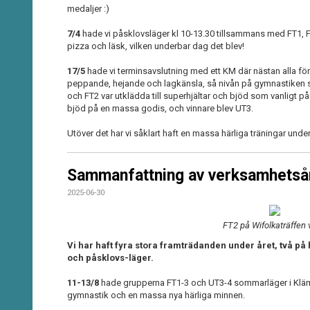
medaljer :)
7/4
hade vi påsklovsläger kl 10-13.30 tillsammans med FT1, F
pizza och läsk, vilken underbar dag det blev!
17/5
hade vi terminsavslutning med ett KM där nästan alla 
peppande, hejande och lagkänsla, så nivån på gymnastiken s
och FT2 var utklädda till superhjältar och bjöd som vanligt på
bjöd på en massa godis, och vinnare blev UT3.
Utöver det har vi såklart haft en massa härliga träningar unde
Sammanfattning av verksamhetsår
2025-06-30
FT2 på Wifolkaträffen 
Vi har haft fyra stora framträdanden under året, två p
och påsklovs-läger.
11-13/8
hade grupperna FT1-3 och UT3-4 sommarläger i Kläm
gymnastik och en massa nya härliga minnen.