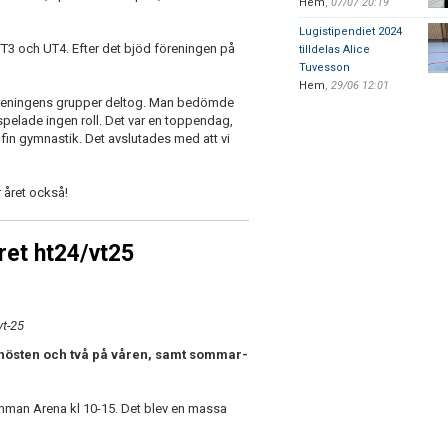
Hem
,
07/07 20:19
Lugistipendiet 2024
T3 och UT4. Efter det bjöd föreningen på
tilldelas Alice
Tuvesson
Hem
,
29/06 12:01
föreningens grupper deltog. Man bedömde
pelade ingen roll. Det var en toppendag,
 fin gymnastik. Det avslutades med att vi
r året också!
et ht24/vt25
vt-25
å hösten och två på våren, samt sommar-
man Arena kl 10-15. Det blev en massa