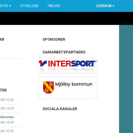
STIK
STYRELSEN
TÄVLING
LOGGA IN
AR
SPONSORER
SAMARBETSPARTNERS
TER
3/08 10:00
SOCIALA KANALER
0/08 10:00
, Klämman
0/08 10:00
6/09 10:00