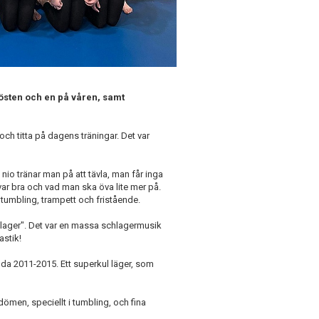
hösten och en på våren, samt
a och titta på dagens träningar. Det var
nio tränar man på att tävla, man får inga
r bra och vad man ska öva lite mer på.
; tumbling, trampett och fristående.
hlager". Det var en massa schlagermusik
astik!
dda 2011-2015. Ett superkul läger, som
mdömen, speciellt i tumbling, och fina