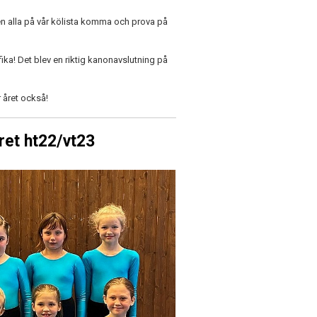
även alla på vår kölista komma och prova på
ika! Det blev en riktig kanonavslutning på
r året också!
et ht22/vt23