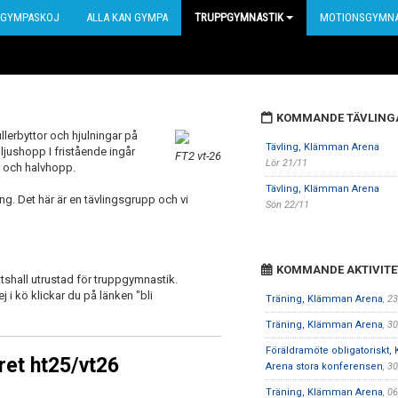
GYMPASKOJ
ALLA KAN GYMPA
TRUPPGYMNASTIK
MOTIONSGYMNA
KOMMANDE TÄVLING
ullerbyttor och hjulningar på
Tävling, Klämman Arena
r ljushopp I fristående ingår
FT2 vt-26
Lör 21/11
r och halvhopp.
Tävling, Klämman Arena
ng. Det här är en tävlingsgrupp och vi
Sön 22/11
KOMMANDE AKTIVITE
tshall utrustad för truppgymnastik.
j i kö klickar du på länken "bli
Träning, Klämman Arena
, 2
Träning, Klämman Arena
, 3
Föräldramöte obligatoriskt
et ht25/vt26
Arena stora konferensen
, 3
Träning, Klämman Arena
, 0