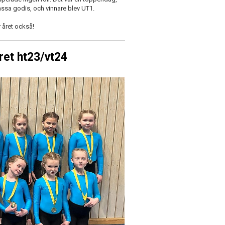
assa godis, och vinnare blev UT1.
r året också!
et ht23/vt24