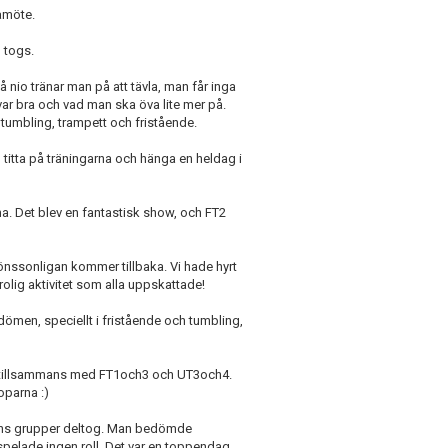
amöte.
 togs.
 nio tränar man på att tävla, man får inga
r bra och vad man ska öva lite mer på.
; tumbling, trampett och fristående.
h titta på träningarna och hänga en heldag i
ma. Det blev en fantastisk show, och FT2
Jönssonligan kommer tillbaka. Vi hade hyrt
olig aktivitet som alla uppskattade!
mdömen, speciellt i fristående och tumbling,
ng tillsammans med FT1och3 och UT3och4.
roparna :)
gens grupper deltog. Man bedömde
pelade ingen roll. Det var en toppendag,