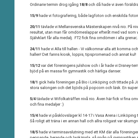
Ordinarie termin drog igång
18/8
och då hade vi även föräldr
15/9
hade vi fotografering, både lagfoton och enskilda foton
20/11
tävlade vi Mellansvenska Mästerskapen nivå nio. På nivå
resultat, utan man får omdömeslappar efteråt med vad som va
Självklart får alla medalj. FT2 fick fina omdömen i alla grenar
24/11
hade vi Alla till hallen - Vi välkomnar alla att komma oc
hallen! Det fanns kiosk, loppis, tipspromenad och annat kul!
15/12
var det föreningens julshow och i år hade vi Disney-te
bjöd på en massa fin gymnastik och härliga danser.
18/1
gick hela föreningen på Bio i Linköping och tittade på 
stora salongen och det bjöds på popcorn och läsk. En superr
5/4
tävlade vi Wifolkaträffen nivå nio. Även här fick vi fina o
och fina medaljer :)
15/4
hade vi påsklovsläger kl 14-17 i Vasa Arena i Linköpi
Så roligt att träna i en annan hall och allra roligast var skumg
18/5
hade vi terminsavslutning med ett KM där alla förenin
peppande, hejande och lagkänsla, så nivån på gymnastiken s