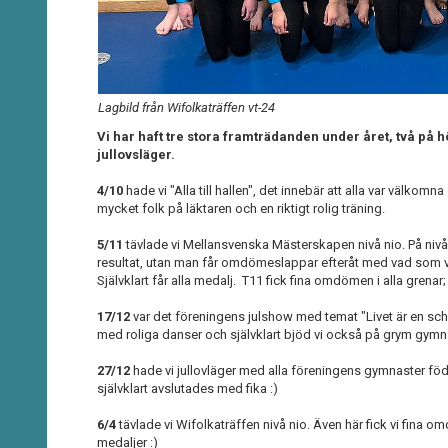
Lagbild från Wifolkaträffen vt-24
Vi har haft tre stora framträdanden under året, två på 
jullovsläger.
4/10
hade vi "Alla till hallen", det innebär att alla var välkomn
mycket folk på läktaren och en riktigt rolig träning.
5/11
tävlade vi Mellansvenska Mästerskapen nivå nio. På nivå 
resultat, utan man får omdömeslappar efteråt med vad som va
Självklart får alla medalj. T11 fick fina omdömen i alla grenar
17/12
var det föreningens julshow med temat "Livet är en sc
med roliga danser och självklart bjöd vi också på grym gymn
27/12
hade vi jullovläger med alla föreningens gymnaster fö
självklart avslutades med fika :)
6/4
tävlade vi Wifolkaträffen nivå nio. Även här fick vi fina o
medaljer :)