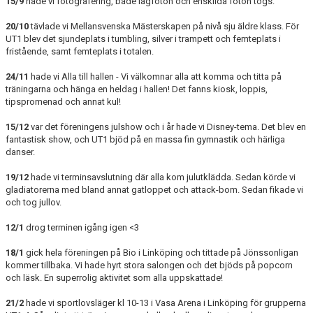
15/9
hade vi fotografering, både lagfoton och enskilda foton togs.
20/10
tävlade vi Mellansvenska Mästerskapen på nivå sju äldre klass. För
UT1 blev det sjundeplats i tumbling, silver i trampett och femteplats i
fristående, samt femteplats i totalen.
24/11
hade vi Alla till hallen - Vi välkomnar alla att komma och titta på
träningarna och hänga en heldag i hallen! Det fanns kiosk, loppis,
tipspromenad och annat kul!
15/12
var det föreningens julshow och i år hade vi Disney-tema. Det blev en
fantastisk show, och UT1 bjöd på en massa fin gymnastik och härliga
danser.
19/12
hade vi terminsavslutning där alla kom julutklädda. Sedan körde vi
gladiatorerna med bland annat gatloppet och attack-bom. Sedan fikade vi
och tog jullov.
12/1
drog terminen igång igen <3
18/1
gick hela föreningen på Bio i Linköping och tittade på Jönssonligan
kommer tillbaka. Vi hade hyrt stora salongen och det bjöds på popcorn
och läsk. En superrolig aktivitet som alla uppskattade!
21/2
hade vi sportlovsläger kl 10-13 i Vasa Arena i Linköping för grupperna