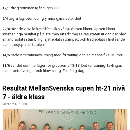
12/1
drog terminen igång igen <3
2/4
tog vi lagfoton och grymma gymnastbilder!
22/4
tävlade vi Wifolkaträffen på nivå sju öppen klass. Öppen klass
innebär inga resultat på plats men efteråt mejlas resultaten ut och det blev
en andraplats i tumbling, sjätteplats i trampett och tredjeplats i fristående,
samt tredjeplats i totalen!
14/5
hade vi terminsavslutning med fri träning och en massa fika! Mums!
11/6
var det sommarläger för grupperna T3-T8. Det var träning, tävlingar,
samarbetsövningar och filmvisning. En härlig dag!
Resultat MellanSvenska cupen ht-21 nivå
7 - äldre klass
2021-12-16 13:00