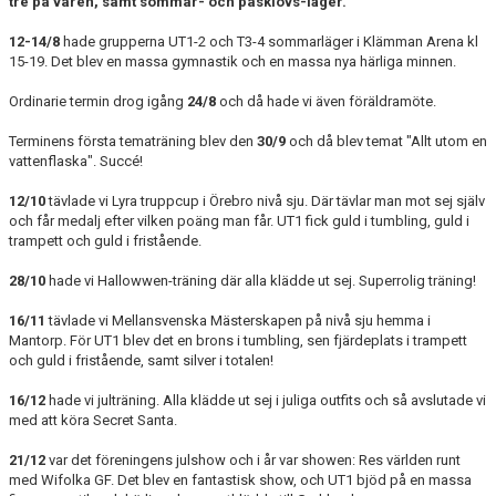
tre på våren, samt sommar- och påsklovs-läger.
12-14/8
hade grupperna UT1-2 och T3-4 sommarläger i Klämman Arena kl
15-19. Det blev en massa gymnastik och en massa nya härliga minnen.
Ordinarie termin drog igång
24/8
och då hade vi även föräldramöte.
Terminens första tematräning blev den
30/9
och då blev temat "Allt utom en
vattenflaska". Succé!
12/10
tävlade vi Lyra truppcup i Örebro nivå sju. Där tävlar man mot sej själv
och får medalj efter vilken poäng man får. UT1 fick guld i tumbling, guld i
trampett och guld i fristående.
28/10
hade vi Hallowwen-träning där alla klädde ut sej. Superrolig träning!
16/11
tävlade vi Mellansvenska Mästerskapen på nivå sju hemma i
Mantorp. För UT1 blev det en brons i tumbling, sen fjärdeplats i trampett
och guld i fristående, samt silver i totalen!
16/12
hade vi julträning. Alla klädde ut sej i juliga outfits och så avslutade vi
med att köra Secret Santa.
21/12
var det föreningens julshow och i år var showen: Res världen runt
med Wifolka GF. Det blev en fantastisk show, och UT1 bjöd på en massa