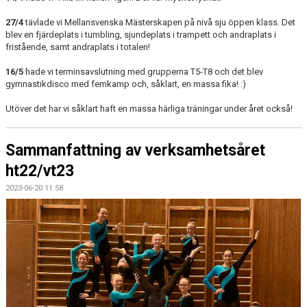
27/4
tävlade vi Mellansvenska Mästerskapen på nivå sju öppen klass. Det
blev en fjärdeplats i tumbling, sjundeplats i trampett och andraplats i
fristående, samt andraplats i totalen!
16/5
hade vi terminsavslutning med grupperna T5-T8 och det blev
gymnastikdisco med femkamp och, såklart, en massa fika! :)
Utöver det har vi såklart haft en massa härliga träningar under året också!
Sammanfattning av verksamhetsåret
ht22/vt23
2023-06-20 11:58