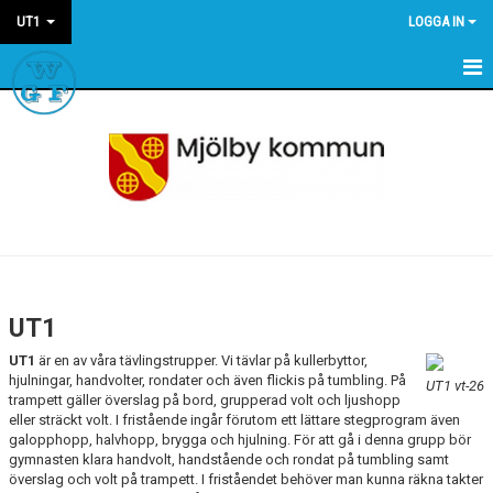
UT1
LOGGA IN
HEM
NYHETER
KALENDER
UT1
UT1
är en av våra tävlingstrupper. Vi tävlar på kullerbyttor,
hjulningar, handvolter, rondater och även flickis på tumbling. På
UT1 vt-26
trampett gäller överslag på bord, grupperad volt och ljushopp
eller sträckt volt. I fristående ingår förutom ett lättare stegprogram även
galopphopp, halvhopp, brygga och hjulning. För att gå i denna grupp bör
gymnasten klara handvolt, handstående och rondat på tumbling samt
överslag och volt på trampett. I friståendet behöver man kunna räkna takter