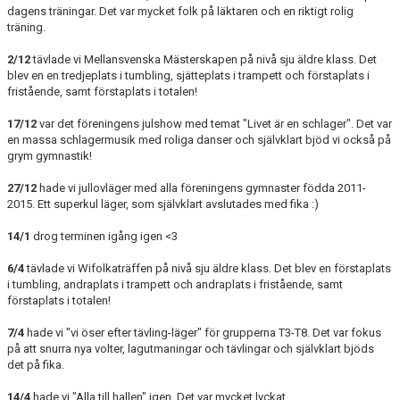
dagens träningar. Det var mycket folk på läktaren och en riktigt rolig
träning.
2/12
tävlade vi Mellansvenska Mästerskapen på nivå sju äldre klass. Det
blev en en tredjeplats i tumbling, sjätteplats i trampett och förstaplats i
fristående, samt förstaplats i totalen!
17/12
var det föreningens julshow med temat "Livet är en schlager". Det var
en massa schlagermusik med roliga danser och självklart bjöd vi också på
grym gymnastik!
27/12
hade vi jullovläger med alla föreningens gymnaster födda 2011-
2015. Ett superkul läger, som självklart avslutades med fika :)
14/1
drog terminen igång igen <3
6/4
tävlade vi Wifolkaträffen på nivå sju äldre klass. Det blev en förstaplats
i tumbling, andraplats i trampett och andraplats i fristående, samt
förstaplats i totalen!
7/4
hade vi "vi öser efter tävling-läger" för grupperna T3-T8. Det var fokus
på att snurra nya volter, lagutmaningar och tävlingar och självklart bjöds
det på fika.
14/4
hade vi "Alla till hallen" igen. Det var mycket lyckat.