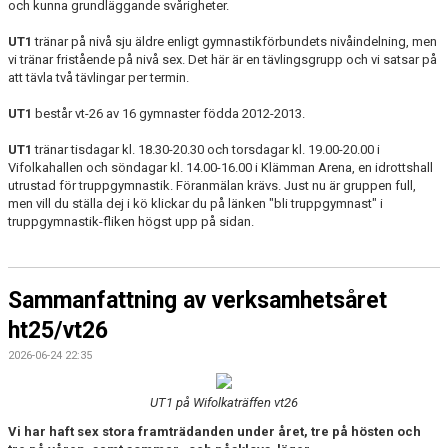
och kunna grundläggande svårigheter.
UT1
tränar på nivå sju äldre enligt gymnastikförbundets nivåindelning, men
vi tränar fristående på nivå sex. Det här är en tävlingsgrupp och vi satsar på
att tävla två tävlingar per termin.
UT1
består vt-26 av 16 gymnaster födda 2012-2013.
UT1
tränar tisdagar kl. 18.30-20.30 och torsdagar kl. 19.00-20.00 i
Vifolkahallen och söndagar kl. 14.00-16.00 i Klämman Arena, en idrottshall
utrustad för truppgymnastik. Föranmälan krävs. Just nu är gruppen full,
men vill du ställa dej i kö klickar du på länken "bli truppgymnast" i
truppgymnastik-fliken högst upp på sidan.
Sammanfattning av verksamhetsåret
ht25/vt26
2026-06-24 22:35
UT1 på Wifolkaträffen vt26
Vi har haft sex stora framträdanden under året, tre på hösten och