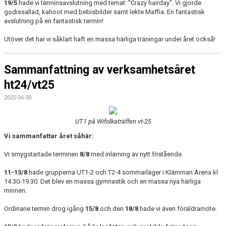
19/5
hade vi terminsavslutning med temat: "Crazy hairday". Vi gjorde
godissallad, kahoot med bebisbilder samt lekte Maffia. En fantastisk
avslutning på en fantastisk termin!
Utöver det har vi såklart haft en massa härliga träningar under året också!
Sammanfattning av verksamhetsåret
ht24/vt25
2025-06-30
UT1 på Wifolkaträffen vt-25
Vi sammanfattar året såhär:
Vi smygstartade terminen
8/8
med inlärning av nytt fristående.
11-13/8
hade grupperna UT1-2 och T2-4 sommarläger i Klämman Arena kl
14.30-19.30. Det blev en massa gymnastik och en massa nya härliga
minnen.
Ordinarie termin drog igång
15/8
och den
18/8
hade vi även föräldramöte.