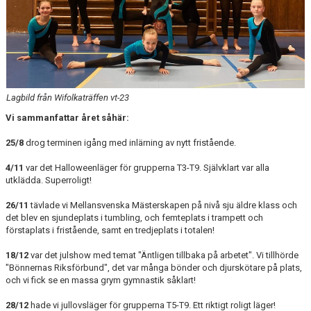
Lagbild från Wifolkaträffen vt-23
Vi sammanfattar året såhär:
25/8
drog terminen igång med inlärning av nytt fristående.
4/11
var det Halloweenläger för grupperna T3-T9. Självklart var alla
utklädda. Superroligt!
26/11
tävlade vi Mellansvenska Mästerskapen på nivå sju äldre klass och
det blev en sjundeplats i tumbling, och femteplats i trampett och
förstaplats i fristående, samt en tredjeplats i totalen!
18/12
var det julshow med temat "Äntligen tillbaka på arbetet". Vi tillhörde
"Bönnernas Riksförbund", det var många bönder och djurskötare på plats,
och vi fick se en massa grym gymnastik såklart!
28/12
hade vi jullovsläger för grupperna T5-T9. Ett riktigt roligt läger!