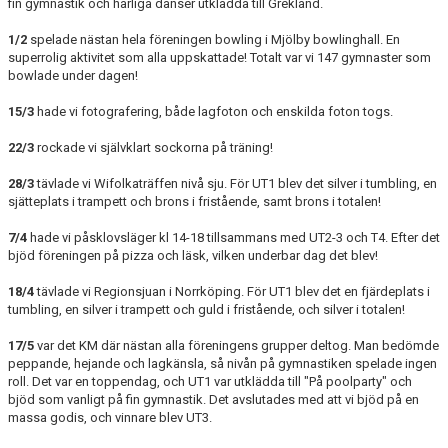
fin gymnastik och härliga danser utklädda till Grekland.
1/2
spelade nästan hela föreningen bowling i Mjölby bowlinghall. En
superrolig aktivitet som alla uppskattade! Totalt var vi 147 gymnaster som
bowlade under dagen!
15/3
hade vi fotografering, både lagfoton och enskilda foton togs.
22/3
rockade vi självklart sockorna på träning!
28/3
tävlade vi Wifolkaträffen nivå sju. För UT1 blev det silver i tumbling, en
sjätteplats i trampett och brons i fristående, samt brons i totalen!
7/4
hade vi påsklovsläger kl 14-18 tillsammans med UT2-3 och T4. Efter det
bjöd föreningen på pizza och läsk, vilken underbar dag det blev!
18/4
tävlade vi Regionsjuan i Norrköping. För UT1 blev det en fjärdeplats i
tumbling, en silver i trampett och guld i fristående, och silver i totalen!
17/5
var det KM där nästan alla föreningens grupper deltog. Man bedömde
peppande, hejande och lagkänsla, så nivån på gymnastiken spelade ingen
roll. Det var en toppendag, och UT1 var utklädda till "På poolparty" och
bjöd som vanligt på fin gymnastik. Det avslutades med att vi bjöd på en
massa godis, och vinnare blev UT3.