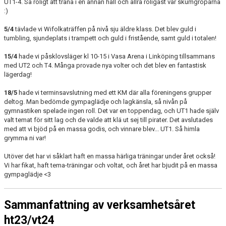
UT1-4. Så roligt att träna i en annan hall och allra roligast var skumgroparna
:)
5/4
tävlade vi Wifolkaträffen på nivå sju äldre klass. Det blev guld i
tumbling, sjundeplats i trampett och guld i fristående, samt guld i totalen!
15/4
hade vi påsklovsläger kl 10-15 i Vasa Arena i Linköping tillsammans
med UT2 och T4. Många provade nya volter och det blev en fantastisk
lägerdag!
18/5
hade vi terminsavslutning med ett KM där alla föreningens grupper
deltog. Man bedömde gympaglädje och lagkänsla, så nivån på
gymnastiken spelade ingen roll. Det var en toppendag, och UT1 hade själv
valt temat för sitt lag och de valde att klä ut sej till pirater. Det avslutades
med att vi bjöd på en massa godis, och vinnare blev... UT1. Så himla
grymma ni var!
Utöver det har vi såklart haft en massa härliga träningar under året också!
Vi har fikat, haft tema-träningar och voltat, och året har bjudit på en massa
gympaglädje <3
Sammanfattning av verksamhetsåret
ht23/vt24