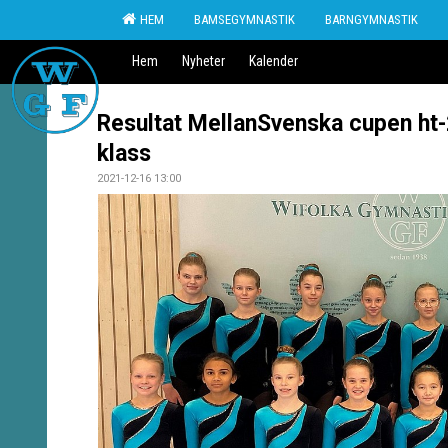
HEM
BAMSEGYMNASTIK
BARNGYMNASTIK
Hem
Nyheter
Kalender
Resultat MellanSvenska cupen ht-2
klass
2021-12-16 13:00