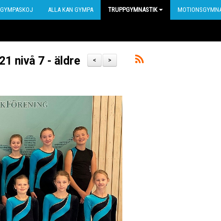
GYMPASKOJ
ALLA KAN GYMPA
TRUPPGYMNASTIK
MOTIONSGYMNA
1 nivå 7 - äldre
<
>