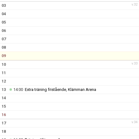
v.32
03
04
05
06
07
08
09
v.33
10
11
12
13
14:00
Extra träning fristående, Klämman Arena
14
15
16
v.34
17
18