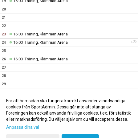
19
16:00
Träning, Klämman Arena
20
21
22
23
16:00
Träning, Klämman Arena
v.35
24
16:00
Träning, Klämman Arena
25
26
16:00
Träning, Klämman Arena
27
28
29
30
16:00
Träning, Klämman Arena
17:00
Föräldramöte, Klämman Arena stora konferensen
För att hemsidan ska fungera korrekt använder vi nödvändiga
v.36
31
16:00
Träning, Klämman Arena
cookies från SportAdmin. Dessa går inte att stänga av.
Föreningen kan också använda frivilliga cookies, t.ex. för statistik
eller marknadsföring. Du väljer själv om du vill acceptera dessa.
Anpassa dina val
Cookie-inställningar
Gå till Webbversion