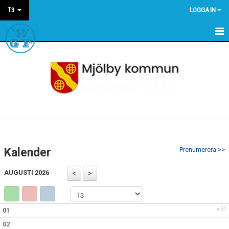
T3
LOGGA IN
HEM
NYHETER
KALENDER
Kalender
Prenumerera >>
AUGUSTI 2026
v.31
01
02