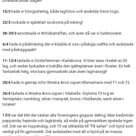
bowlade under dagen!
15/3
hade vi fotografering, både lagfoton och enskilda foton togs.
22/3
rockade vi självklart sockorna på träning!
28-29/3
anordnade vi Wifolkaträffen, och även då var vi funktionärer.
6/4
hade vi påskträning där vi klädde ut oss i påskiga outfits och avslutade
med påskäggsjakt!
11-12/4
tävlade vi Söderfemman i Karlskrona. Vi blev sexa i kvalet av 35
lag, och sedan lyckades vi behålla den sjätteplatsen även i finalen. En helt
fantastisk helg, inte bara gymnastiskt utan även lagmässigt!
20/4
hade vi genrep inför Westra Aros cupen tillsmamans med T1 och T2.
26/4
tävlade vi Westra Aros cupen i Västerås. Grymma T3 tog en
femteplats i tumbling, silver i trampett, brons i fristående, samt silver i
totalen!
17/5
var det KM där nästan alla föreningens grupper deltog. Man bedömde
peppande, hejande och lagkänsla, så nivån på gymnastiken spelade ingen
roll. Det var en toppendag, och T3 var utklädda till "På safari" och bjöd som
vanligt på fin gymnastik. Det avslutades med att vi bjöd på en massa