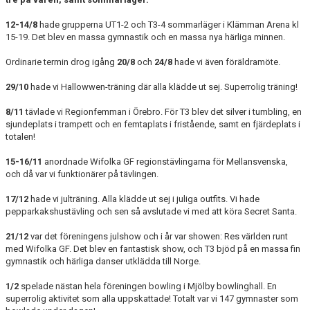
12-14/8
hade grupperna UT1-2 och T3-4 sommarläger i Klämman Arena kl
15-19. Det blev en massa gymnastik och en massa nya härliga minnen.
Ordinarie termin drog igång
20/8
och
24/8
hade vi även föräldramöte.
29/10
hade vi Hallowwen-träning där alla klädde ut sej. Superrolig träning!
8/11
tävlade vi Regionfemman i Örebro. För T3 blev det silver i tumbling, en
sjundeplats i trampett och en femtaplats i fristående, samt en fjärdeplats i
totalen!
15-16/11
anordnade Wifolka GF regionstävlingarna för Mellansvenska,
och då var vi funktionärer på tävlingen.
17/12
hade vi julträning. Alla klädde ut sej i juliga outfits. Vi hade
pepparkakshustävling och sen så avslutade vi med att köra Secret Santa.
21/12
var det föreningens julshow och i år var showen: Res världen runt
med Wifolka GF. Det blev en fantastisk show, och T3 bjöd på en massa fin
gymnastik och härliga danser utklädda till Norge.
1/2
spelade nästan hela föreningen bowling i Mjölby bowlinghall. En
superrolig aktivitet som alla uppskattade! Totalt var vi 147 gymnaster som