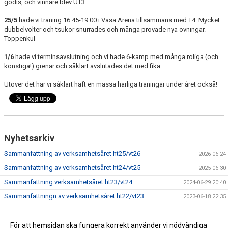
godis, och vinnare blev UT3.
25/5
hade vi träning 16.45-19.00 i Vasa Arena tillsammans med T4. Mycket
dubbelvolter och tsukor snurrades och många provade nya övningar.
Toppenkul
1/6
hade vi terminsavslutning och vi hade 6-kamp med många roliga (och
konstiga!) grenar och såklart avslutades det med fika.
Utöver det har vi såklart haft en massa härliga träningar under året också!
Nyhetsarkiv
Sammanfattning av verksamhetsåret ht25/vt26
2026-06-24
Sammanfattning av verksamhetsåret ht24/vt25
2025-06-30
Sammanfattning verksamhetsåret ht23/vt24
2024-06-29 20:40
Sammanfattningn av verksamhetsåret ht22/vt23
2023-06-18 22:35
Resultat MellanSvenska cupen ht-21 nivå 5
2021-12-16 12:43
Katrineholmscupen 24/10
För att hemsidan ska fungera korrekt använder vi nödvändiga
2021-11-09 10:12