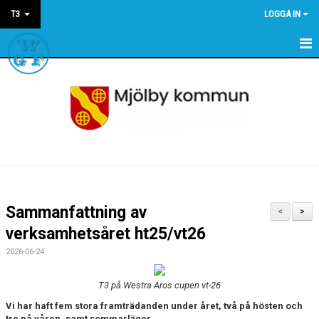
T3
LOGGA IN
HEM
NYHETER
KALENDER
Sammanfattning av
<
>
verksamhetsåret ht25/vt26
2026-06-24
T3 på Westra Aros cupen vt-26
Vi har haft fem stora framträdanden under året, två på hösten och
tre på våren, samt sommarläger.