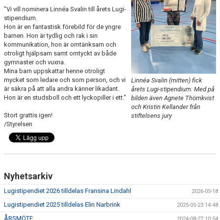
"Vi vill nominera Linnéa Svalin till årets Lugi-
stipendium.
Hon är en fantastisk förebild för de yngre
barnen. Hon är tydlig och rak i sin
kommunikation, hon är omtänksam och
otroligt hjälpsam samt omtyckt av både
gymnaster och vuxna.
Mina barn uppskattar henne otroligt
mycket som ledare och som person, och vi
Linnéa Svalin (mitten) fick
är säkra på att alla andra känner likadant.
årets Lugi-stipendium. Med på
Hon är en studsboll och ett lyckopiller i ett."
bilden även Agnete Thörnkvist
och Kristin Kellander från
Stort grattis igen!
stiftelsens jury
/Styrelsen
Nyhetsarkiv
Lugistipendiet 2026 tilldelas Fransina Lindahl
2026-05-18
Lugistipendiet 2025 tilldelas Elin Narbrink
2025-05-23 14:48
ÅRSMÖTE
2024-08-27 10:54