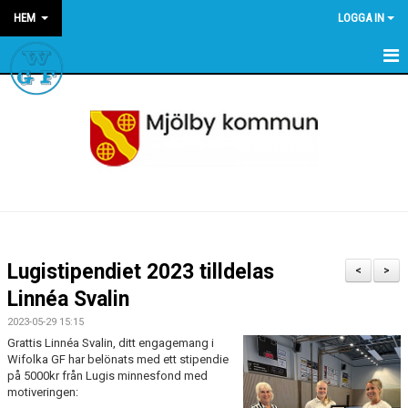
HEM
LOGGA IN
HEM
NYHETER
OM WGF
KALENDER
SPONSRING
Lugistipendiet 2023 tilldelas
<
>
STÖDMEDLEM
Linnéa Svalin
2023-05-29 15:15
LÄNKAR
Grattis Linnéa Svalin, ditt engagemang i
Wifolka GF har belönats med ett stipendie
FÖRENINGSKLÄDER
på 5000kr från Lugis minnesfond med
motiveringen: