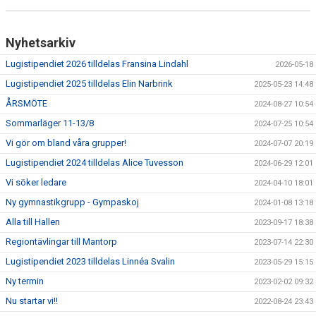
Nyhetsarkiv
Lugistipendiet 2026 tilldelas Fransina Lindahl
2026-05-18
Lugistipendiet 2025 tilldelas Elin Narbrink
2025-05-23 14:48
ÅRSMÖTE
2024-08-27 10:54
Sommarläger 11-13/8
2024-07-25 10:54
Vi gör om bland våra grupper!
2024-07-07 20:19
Lugistipendiet 2024 tilldelas Alice Tuvesson
2024-06-29 12:01
Vi söker ledare
2024-04-10 18:01
Ny gymnastikgrupp - Gympaskoj
2024-01-08 13:18
Alla till Hallen
2023-09-17 18:38
Regiontävlingar till Mantorp
2023-07-14 22:30
Lugistipendiet 2023 tilldelas Linnéa Svalin
2023-05-29 15:15
Ny termin
2023-02-02 09:32
Nu startar vi!!
2022-08-24 23:43