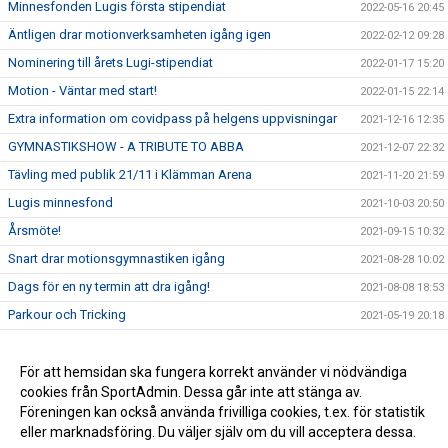
Minnesfonden Lugis första stipendiat
2022-05-16 20:45
Äntligen drar motionverksamheten igång igen
2022-02-12 09:28
Nominering till årets Lugi-stipendiat
2022-01-17 15:20
Motion - Väntar med start!
2022-01-15 22:14
Extra information om covidpass på helgens uppvisningar
2021-12-16 12:35
GYMNASTIKSHOW - A TRIBUTE TO ABBA
2021-12-07 22:32
Tävling med publik 21/11 i Klämman Arena
2021-11-20 21:59
Lugis minnesfond
2021-10-03 20:50
Årsmöte!
2021-09-15 10:32
Snart drar motionsgymnastiken igång
2021-08-28 10:02
Dags för en ny termin att dra igång!
2021-08-08 18:53
Parkour och Tricking
2021-05-19 20:18
Till minne av Lugi
2021-05-16 20:30
Ny email-struktur
För att hemsidan ska fungera korrekt använder vi nödvändiga
2021-03-11 19:04
cookies från SportAdmin. Dessa går inte att stänga av.
Nytt hem på nätet, samma adress.
2020-10-14 20:14
Föreningen kan också använda frivilliga cookies, t.ex. för statistik
eller marknadsföring. Du väljer själv om du vill acceptera dessa.