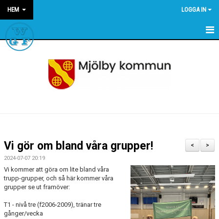
HEM
LOGGA IN
HEM
NYHETER
OM WGF
KALENDER
SPONSRING
Vi gör om bland våra grupper!
<
>
STÖDMEDLEM
2024-07-07 20:19
Vi kommer att göra om lite bland våra
LÄNKAR
trupp-grupper, och så här kommer våra
grupper se ut framöver:
FÖRENINGSKLÄDER
T1 - nivå tre (f2006-2009), tränar tre
gånger/vecka