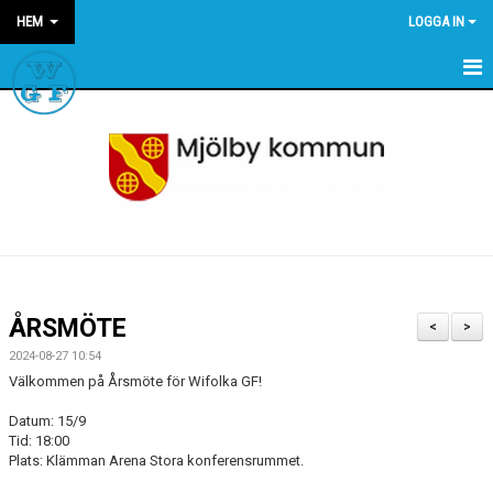
HEM
LOGGA IN
HEM
NYHETER
OM WGF
KALENDER
SPONSRING
ÅRSMÖTE
<
>
STÖDMEDLEM
2024-08-27 10:54
Välkommen på Årsmöte för Wifolka GF!
LÄNKAR
Datum: 15/9
Tid: 18:00
FÖRENINGSKLÄDER
Plats: Klämman Arena Stora konferensrummet.