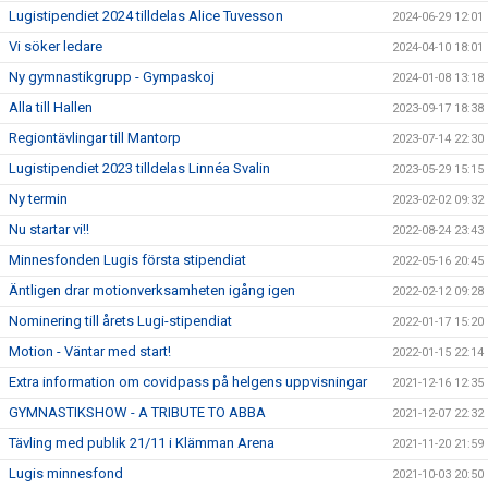
Lugistipendiet 2024 tilldelas Alice Tuvesson
2024-06-29 12:01
Vi söker ledare
2024-04-10 18:01
Ny gymnastikgrupp - Gympaskoj
2024-01-08 13:18
Alla till Hallen
2023-09-17 18:38
Regiontävlingar till Mantorp
2023-07-14 22:30
Lugistipendiet 2023 tilldelas Linnéa Svalin
2023-05-29 15:15
Ny termin
2023-02-02 09:32
Nu startar vi!!
2022-08-24 23:43
Minnesfonden Lugis första stipendiat
2022-05-16 20:45
Äntligen drar motionverksamheten igång igen
2022-02-12 09:28
Nominering till årets Lugi-stipendiat
2022-01-17 15:20
Motion - Väntar med start!
2022-01-15 22:14
Extra information om covidpass på helgens uppvisningar
2021-12-16 12:35
GYMNASTIKSHOW - A TRIBUTE TO ABBA
2021-12-07 22:32
Tävling med publik 21/11 i Klämman Arena
2021-11-20 21:59
Lugis minnesfond
2021-10-03 20:50