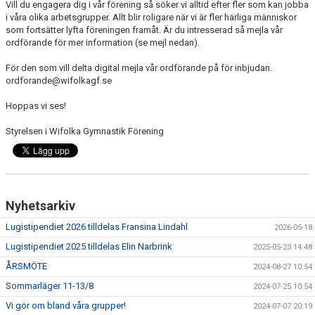
Vill du engagera dig i vår förening så söker vi alltid efter fler som kan jobba
i våra olika arbetsgrupper. Allt blir roligare när vi är fler härliga människor
som fortsätter lyfta föreningen framåt. Är du intresserad så mejla vår
ordförande för mer information (se mejl nedan).
För den som vill delta digital mejla vår ordförande på för inbjudan.
ordforande@wifolkagf.se
Hoppas vi ses!
Styrelsen i Wifolka Gymnastik Förening
Nyhetsarkiv
Lugistipendiet 2026 tilldelas Fransina Lindahl
2026-05-18
Lugistipendiet 2025 tilldelas Elin Narbrink
2025-05-23 14:48
ÅRSMÖTE
2024-08-27 10:54
Sommarläger 11-13/8
2024-07-25 10:54
Vi gör om bland våra grupper!
2024-07-07 20:19